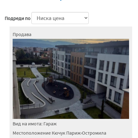
Подреди по
Продава
Вид на имота:
Гараж
Местоположение
Кючук Париж
›
Остромила