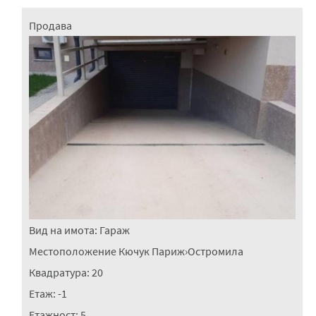
Продава
Вид на имота:
Гараж
Местоположение
Кючук Париж
›
Остромила
Квадратура:
20
Етаж:
-1
Етажност:
5