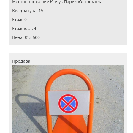
Местоположение
Кючук Париж
›
Остромила
Квадратура:
15
Етаж:
0
Етажност:
4
Цена:
€15 500
Продава