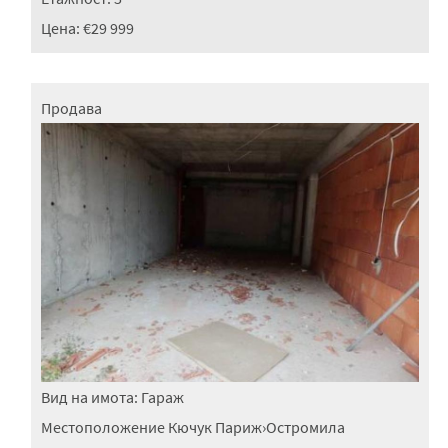
Цена:
€29 999
Продава
Вид на имота:
Гараж
Местоположение
Кючук Париж
›
Остромила