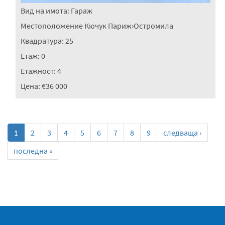
Вид на имота:
Гараж
Местоположение
Кючук Париж
›
Остромила
Квадратура:
25
Етаж:
0
Етажност:
4
Цена:
€36 000
1
2
3
4
5
6
7
8
9
следваща ›
последна »