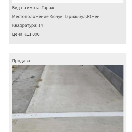
Вид на имота:
Гараж
Местоположение
Кючук Париж
›
бул.Южен
Квадратура:
14
Цена:
€11 000
Продава