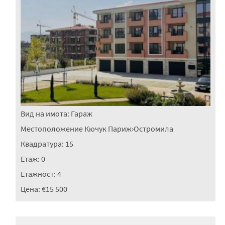
Вид на имота:
Гараж
Местоположение
Кючук Париж
›
Остромила
Квадратура:
15
Етаж:
0
Етажност:
4
Цена:
€15 500