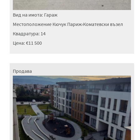
Вид на имота:
Гараж
Местоположение
Кючук Париж
›
Коматевски възел
Квадратура:
14
Цена:
€11 500
Продава