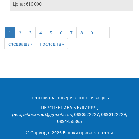
Цена:
€16 000
1
2
3
4
5
6
7
8
9
…
следваща ›
последна »
Политика за поверителност и защита
ПЕРСПЕКТИВА БЪЛГАРИЯ,
perspektivaimot@gmail.com
,
0890522227, 0890122229,
0894455865
© Copyright 2026 Всички права запазени