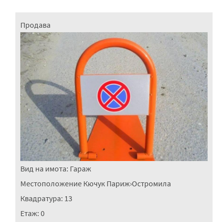
Продава
Вид на имота:
Гараж
Местоположение
Кючук Париж
›
Остромила
Квадратура:
13
Етаж:
0