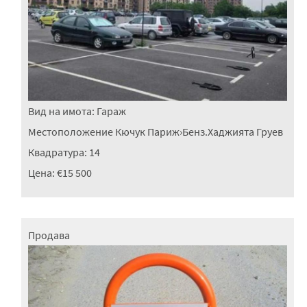
Вид на имота:
Гараж
Местоположение
Кючук Париж
›
Бенз.Хаджията Груев
Квадратура:
14
Цена:
€15 500
Продава