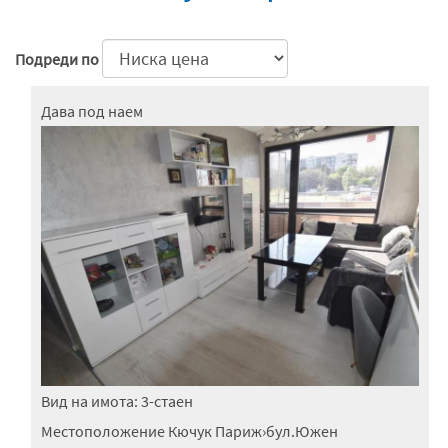
Подреди по
Дава под наем
Вид на имота:
3-стаен
Местоположение
Кючук Париж
›
бул.Южен