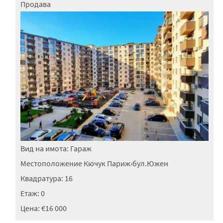
Продава
Вид на имота:
Гараж
Местоположение
Кючук Париж
›
бул.Южен
Квадратура:
16
Етаж:
0
Цена:
€16 000