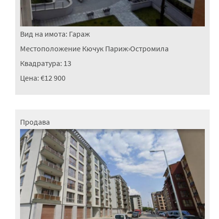
Вид на имота:
Гараж
Местоположение
Кючук Париж
›
Остромила
Квадратура:
13
Цена:
€12 900
Продава