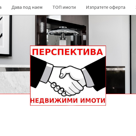
а
Дава под наем
ТОП имоти
Изпратете оферта