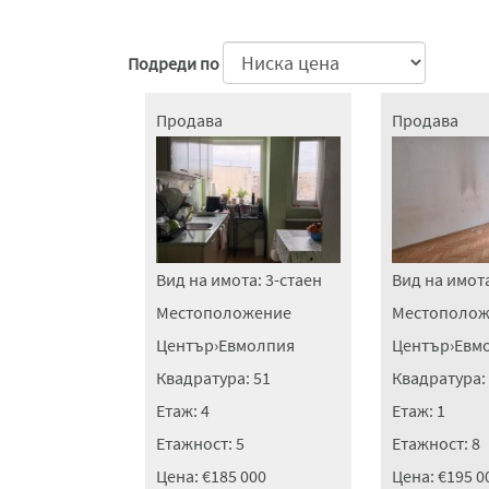
Подреди по
Продава
Продава
Вид на имота:
3-стаен
Вид на имот
Местоположение
Местополож
Център
›
Евмолпия
Център
›
Евм
Квадратура:
51
Квадратура:
Етаж:
4
Етаж:
1
Етажност:
5
Етажност:
8
Цена:
€185 000
Цена:
€195 0