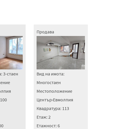
Продава
а:
3-стаен
Вид на имота:
ение
Многостаен
олпия
Местоположение
100
Център
›
Евмолпия
Квадратура:
113
Етаж:
2
00
Етажност:
6