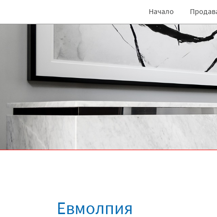
Премини към основното съдържание
Начало
Продав
Евмолпия