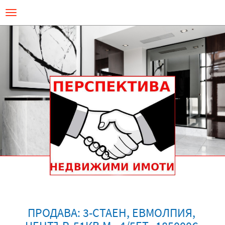
Премини
Toggle
към
navigation
основното
съдържание
ПРОДАВА: 3-СТАЕН, ЕВМОЛПИЯ,