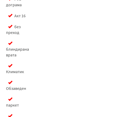
дограма
Акт 16
без
преход
блиндирана
врата
Климатик
Обзаведен
паркет