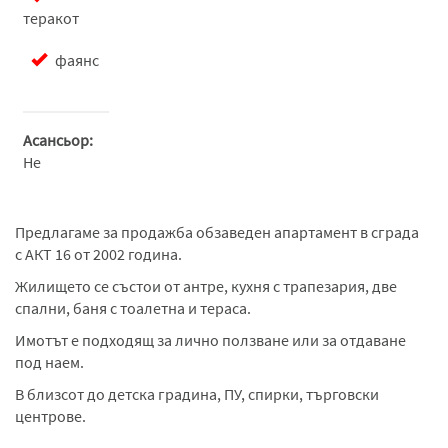
теракот
фаянс
Асансьор:
Не
Предлагаме за продажба обзаведен апартамент в сграда
с АКТ 16 от 2002 година.
Жилището се състои от антре, кухня с трапезария, две
спални, баня с тоалетна и тераса.
Имотът е подходящ за лично ползване или за отдаване
под наем.
В близсот до детска градина, ПУ, спирки, търговски
центрове.