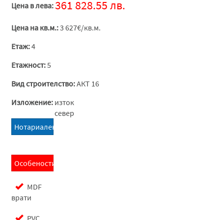
361 828.55 лв.
Цена в лева:
Цена на кв.м.:
3 627€/кв.м.
Етаж:
4
Етажност:
5
Вид строителство:
АКТ 16
Изложение:
изток
север
Нотариален калкулатор
Особености:
MDF
врати
PVC