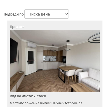
Подреди по
Продава
Вид на имота:
2-стаен
Местоположение
Кючук Париж
›
Остромила