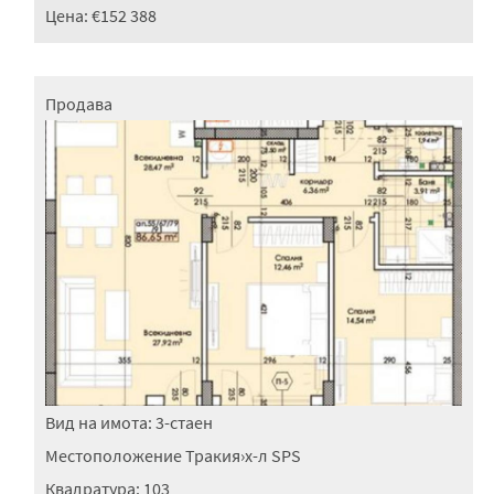
Цена:
€152 388
Продава
Вид на имота:
3-стаен
Местоположение
Тракия
›
х-л SPS
Квадратура:
103