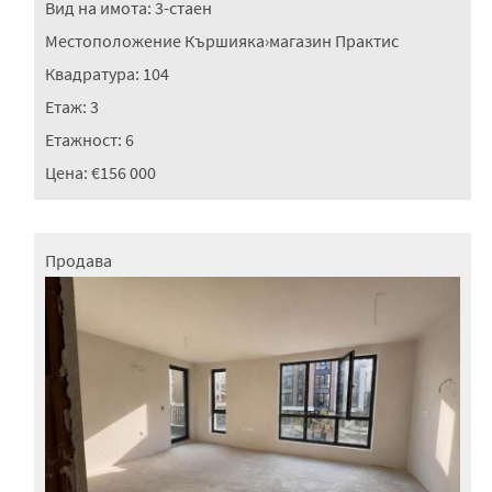
Вид на имота:
3-стаен
Местоположение
Кършияка
›
магазин Практис
Квадратура:
104
Етаж:
3
Етажност:
6
Цена:
€156 000
Продава