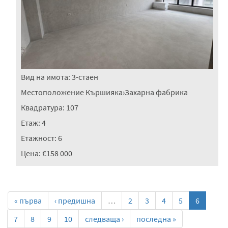
Вид на имота:
3-стаен
Местоположение
Кършияка
›
Захарна фабрика
Квадратура:
107
Етаж:
4
Етажност:
6
Цена:
€158 000
« първа
‹ предишна
…
2
3
4
5
6
7
8
9
10
следваща ›
последна »