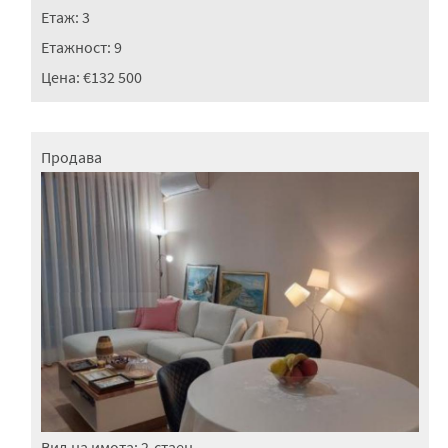
Етаж:
3
Етажност:
9
Цена:
€132 500
Продава
Вид на имота:
2-стаен