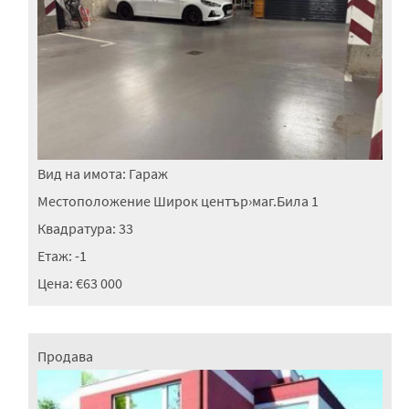
Вид на имота:
Гараж
Местоположение
Широк център
›
маг.Била 1
Квадратура:
33
Етаж:
-1
Цена:
€63 000
Продава