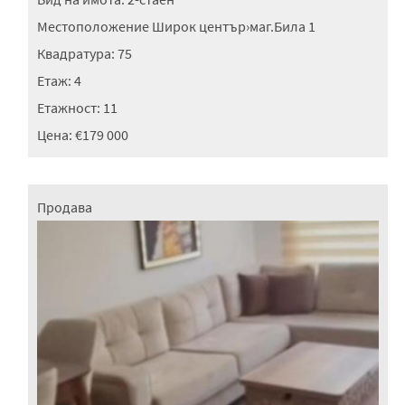
Местоположение
Широк център
›
маг.Била 1
Квадратура:
75
Етаж:
4
Етажност:
11
Цена:
€179 000
Продава