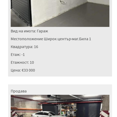
Вид на имота:
Гараж
Местоположение
Широк център
›
маг.Била 1
Квадратура:
16
Етаж:
-1
Етажност:
10
Цена:
€33 000
Продава