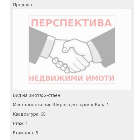
Продава
Вид на имота:
2-стаен
Местоположение
Широк център
›
маг.Била 1
Квадратура:
65
Етаж:
1
Етажност:
5