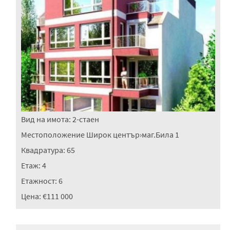
Вид на имота:
2-стаен
Местоположение
Широк център
›
маг.Била 1
Квадратура:
65
Етаж:
4
Етажност:
6
Цена:
€111 000