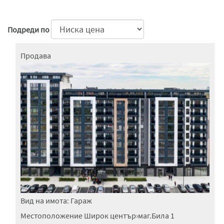
Подреди по
Продава
Вид на имота:
Гараж
Местоположение
Широк център
›
маг.Била 1