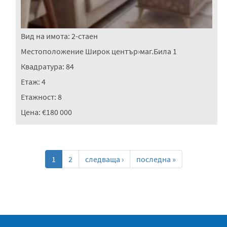
Вид на имота:
2-стаен
Местоположение
Широк център
›
маг.Била 1
Квадратура:
84
Етаж:
4
Етажност:
8
Цена:
€180 000
1
2
следваща ›
последна »