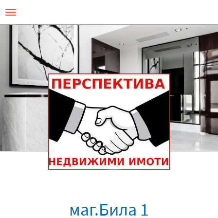
Премини
Toggle
към
navigation
основното
съдържание
маг.Била 1